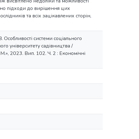
акож висвітлено недоліки та можливості
ано підходи до вирішення цих
слідників та всіх зацікавлених сторін,
 В. Особливості системи соціального
ого університету садівництва /
М.», 2023. Вип. 102. Ч. 2 : Економічні