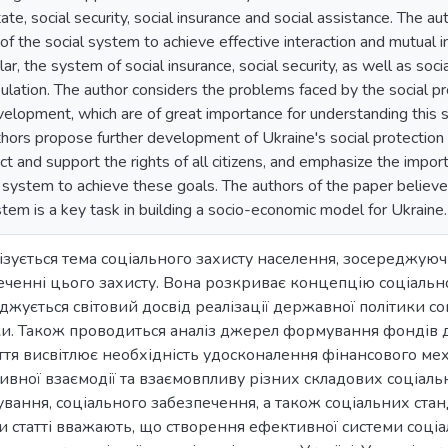
ate, social security, social insurance and social assistance. The a
of the social system to achieve effective interaction and mutual 
ular, the system of social insurance, social security, as well as s
ulation. The author considers the problems faced by the social pr
velopment, which are of great importance for understanding this 
uthors propose further development of Ukraine's social protectio
ct and support the rights of all citizens, and emphasize the impo
 system to achieve these goals. The authors of the paper believe
stem is a key task in building a socio-economic model for Ukraine.
алізується тема соціального захисту населення, зосереджуюч
ченні цього захисту. Вона розкриває концепцію соціально
джується світовий досвід реалізації державної політики со
и. Також проводиться аналіз джерел формування фондів д
ття висвітлює необхідність удосконалення фінансового мех
вної взаємодії та взаємовпливу різних складових соціальн
ування, соціального забезпечення, а також соціальних станд
 статті вважають, що створення ефективної системи соці