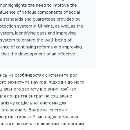
uthor highlights the need to improve the
influence of various components of social
ocial standards and guarantees provided by
otection system in Ukraine, as well as the
system, identifying gaps and improving
n system to ensure the well-being of
rtance of continuing reforms and improving
 that the development of an effective
ись на особливостях системи та ролі
го захисту та наукові підходи до його
ціального захисту в різних країнах
ля покриття витрат на соціальне
анізму соціальної системи для
ого захисту. Зокрема, системи
артів і гарантій, які надає держава
ального захисту є ключовим завданням