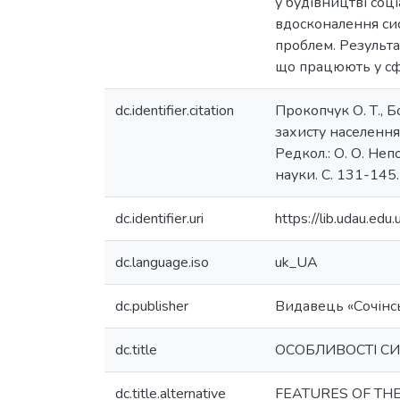
у будівництві соці
вдосконалення сис
проблем. Результа
що працюють у сфе
dc.identifier.citation
Прокопчук О. Т., Б
захисту населення
Редкол.: О. О. Неп
науки. С. 131-14
dc.identifier.uri
https://lib.udau.e
dc.language.iso
uk_UA
dc.publisher
Видавець «Сочінс
dc.title
ОСОБЛИВОСТІ СИ
dc.title.alternative
FEATURES OF THE