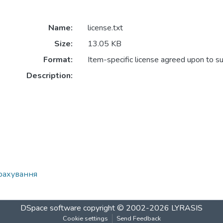
Name:
license.txt
Size:
13.05 KB
Format:
Item-specific license agreed upon to s
Description:
трахування
DSpace software
copyright © 2002-2026
LYRASIS
Cookie settings
Send Feedback