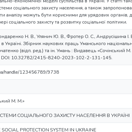
ально-економічної моделі суспільства в Україні. У статті т
теми соціального захисту населення, а також запропонов
ти аналізу можуть бути корисними для урядових органів, до
рі соціального захисту та розвитку соціальної політики.
ондаренко Н. В., Улянич Ю. В., Фротер О. С., Андрусішина І.
 в Україні. Збірник наукових праць Уманського національн
очатенко (відп. ред.) та ін. Умань : Видавець «Сочінський М. 
5. DOI: 10.32782/2415-8240-2023-102-2-131-145.
du.ua/handle/123456789/9738
ький М. М.»
СТЕМИ СОЦІАЛЬНОГО ЗАХИСТУ НАСЕЛЕННЯ В УКРАЇНІ
 SOCIAL PROTECTION SYSTEM IN UKRAINE