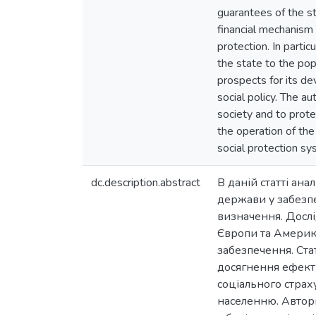
guarantees of the st
financial mechanism 
protection. In partic
the state to the pop
prospects for its de
social policy. The a
society and to prote
the operation of the
social protection sy
dc.description.abstract
В даній статті ан
держави у забезпе
визначення. Дослі
Європи та Америк
забезпечення. Ста
досягнення ефекти
соціального страх
населенню. Автори