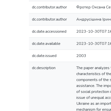
dc.contributor.author
Фротер Оксана Се
dc.contributor.author
Андрусішина Ірин
dc.date.accessioned
2023-10-30T07:1
dc.date.available
2023-10-30T07:1
dc.date.issued
2003
dc.description
The paper analyzes t
characteristics of t
components of the so
assistance. The impo
of social protection
issue of unequal acc
Ukraine as an import
mechanism for ensuri