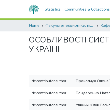
Statistics
Communities & Collections
Home
Факультет економіки, підприємництва та інформаційних технологій
ОСОБЛИВОСТІ СИСТ
УКРАЇНІ
dc.contributor.author
Прокопчук Олена 
dc.contributor.author
Бондаренко Натал
dc.contributor.author
Улянич Юлія Васи