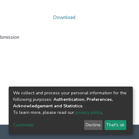
Download
ubmission
We collect and process your personal information for the
following purposes:
Authentication, Preferences,
Acknowledgement and Statistics
.
To learn more, please read our
privacy policy
.
Customize
Decline
That's ok