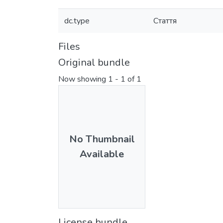
dc.type
Стаття
Files
Original bundle
Now showing
1 - 1 of 1
No Thumbnail
Available
License bundle