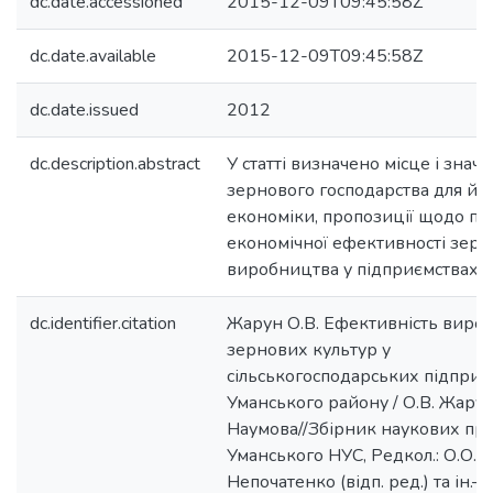
dc.date.accessioned
2015-12-09T09:45:58Z
dc.date.available
2015-12-09T09:45:58Z
dc.date.issued
2012
dc.description.abstract
У статті визначено місце і знач
зернового господарства для йо
економіки, пропозиції щодо п
економічної ефективності зерн
виробництва у підприємствах р
dc.identifier.citation
Жарун О.В. Ефективність виро
зернових культур у
сільськогосподарських підприє
Уманського району / О.В. Жарун,
Наумова//Збірник наукових пр
Уманського НУС, Редкол.: О.О.
Непочатенко (відп. ред.) та ін.– 