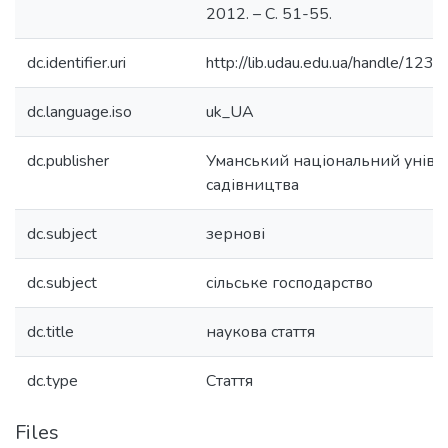
2012. – С. 51-55.
dc.identifier.uri
http://lib.udau.edu.ua/handle/12
dc.language.iso
uk_UA
dc.publisher
Уманський національний уніве
садівництва
dc.subject
зернові
dc.subject
сільське господарство
dc.title
наукова стаття
dc.type
Стаття
Files