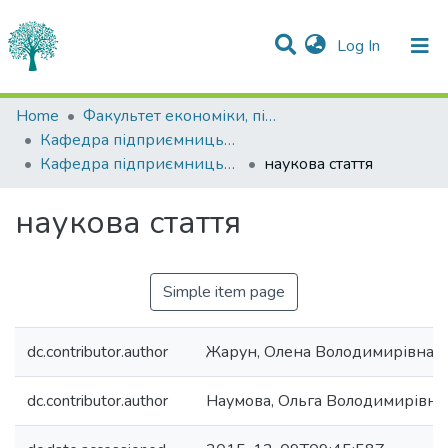
(current)
Log In
Statistics
Home
Факультет економіки, підприємництва та інформаційних технологій
Кафедра підприємницьких та соціальних технологій
Communities & Collections
Кафедра підприємницьких та соціальних технологій
наукова стаття
All of DSpace
наукова стаття
Simple item page
dc.contributor.author
Жарун, Олена Володимирівна
dc.contributor.author
Наумова, Ольга Володимирівна