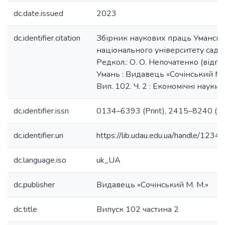
dc.date.issued
2023
dc.identifier.citation
Збірник наукових праць Уманськ
національного університету садів
Редкол.: О. О. Непочатенко (відп. р
Умань : Видавець «Сочінський М. 
Вип. 102. Ч. 2 : Економічні науки. 
dc.identifier.issn
0134–6393 (Print), 2415–8240 (On
dc.identifier.uri
https://lib.udau.edu.ua/handle/12
dc.language.iso
uk_UA
dc.publisher
Видавець «Сочінський М. М.»
dc.title
Випуск 102 частина 2