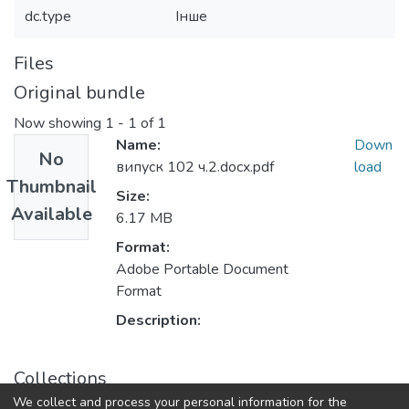
dc.type
Інше
Files
Original bundle
Now showing
1 - 1 of 1
Name:
Down
No
випуск 102 ч.2.docx.pdf
load
Thumbnail
Size:
Available
6.17 MB
Format:
Adobe Portable Document
Format
Description:
Collections
We collect and process your personal information for the
Збірник наукових праць Уманського національного