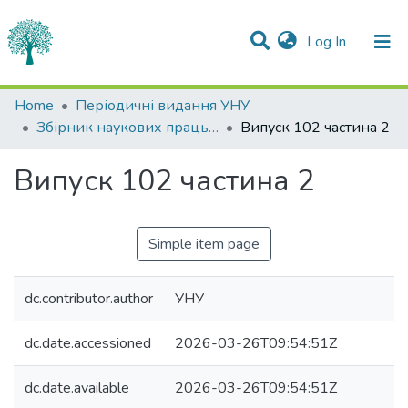
(current)
Log In
Statistics
Home
Періодичні видання УНУ
Збірник наукових праць Уманського національного університету
Випуск 102 частина 2
Communities & Collections
Випуск 102 частина 2
All of DSpace
Simple item page
dc.contributor.author
УНУ
dc.date.accessioned
2026-03-26T09:54:51Z
dc.date.available
2026-03-26T09:54:51Z