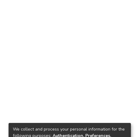
We collect and process your personal information for the
following purposes:
Authentication, Preferences,