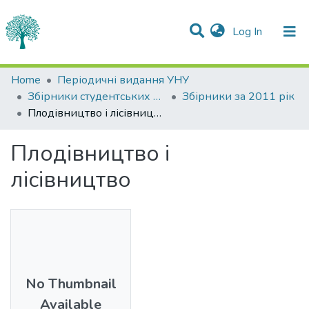
(current)
Log In
Statistics
Home
Періодичні видання УНУ
Збірники студентських наукових праць
Збірники за 2011 рік
Communities & Collections
Плодівництво і лісівництво
All of DSpace
Плодівництво і
лісівництво
No Thumbnail
Available