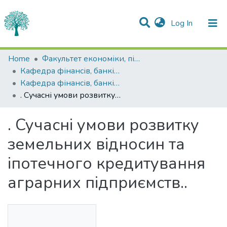
(current)
Log In
Statistics
Home
Факультет економіки, підприємництва та інформаційних технологій
Кафедра фінансів, банківської справи та страхування
Communities & Collections
Кафедра фінансів, банківської справи та страхування
. Сучасні умови розвитку земельних відносин та іпотечного кредитування аграрних підприємств..
All of DSpace
. Сучасні умови розвитку
земельних відносин та
іпотечного кредитування
аграрних підприємств..