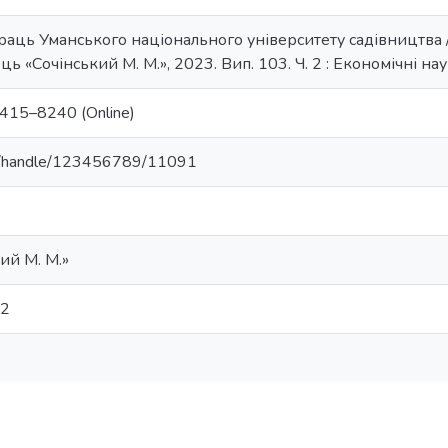
аць Уманського національного університету садівництва / Р
ець «Сочінський М. М.», 2023. Вип. 103. Ч. 2 : Економічні нау
2415–8240 (Online)
.ua/handle/123456789/11091
ий М. М.»
 2