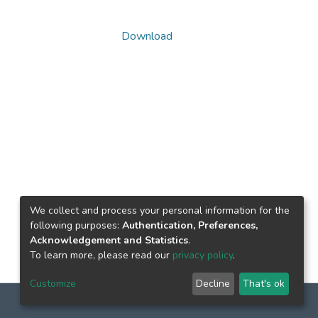
Download
We collect and process your personal information for the
following purposes:
Authentication, Preferences,
Acknowledgement and Statistics
.
To learn more, please read our
privacy policy
.
Customize
Decline
That's ok