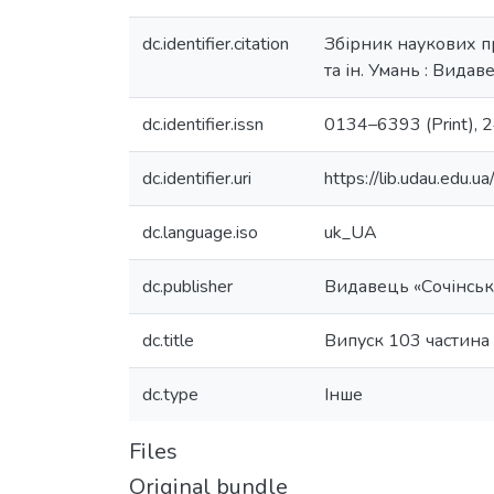
dc.identifier.citation
Збірник наукових пр
та ін. Умань : Видав
dc.identifier.issn
0134–6393 (Print), 
dc.identifier.uri
https://lib.udau.edu
dc.language.iso
uk_UA
dc.publisher
Видавець «Сочінськ
dc.title
Випуск 103 частина
dc.type
Інше
Files
Original bundle