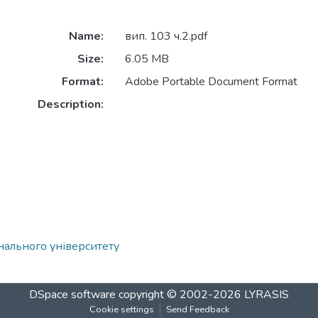
Name:
вип. 103 ч.2.pdf
Size:
6.05 MB
Format:
Adobe Portable Document Format
Description:
нального університету
DSpace software
copyright © 2002-2026
LYRASIS
Cookie settings
Send Feedback