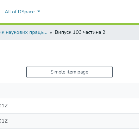
All of DSpace
Збірник наукових праць Уманського національного університету
Випуск 103 частина 2
Simple item page
01Z
01Z