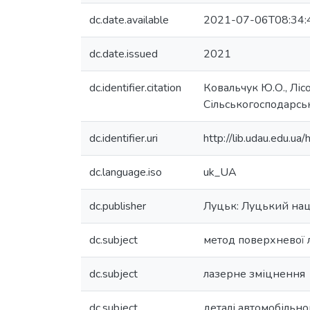
dc.date.available
2021-07-06T08:34:
dc.date.issued
2021
dc.identifier.citation
Ковальчук Ю.О., Ліс
Сільськогосподарськ
dc.identifier.uri
http://lib.udau.edu.
dc.language.iso
uk_UA
dc.publisher
Луцьк: Луцький нац
dc.subject
метод поверхневої 
dc.subject
лазерне зміцнення
dc.subject
деталі автомобільно