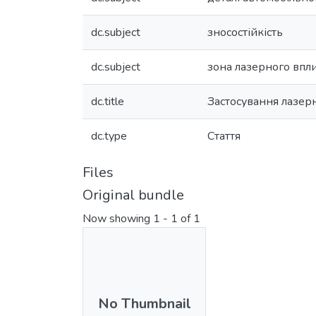
dc.subject
зносостійкість
dc.subject
зона лазерного впл
dc.title
Застосування лазер
dc.type
Стаття
Files
Original bundle
Now showing
1 - 1 of 1
No Thumbnail