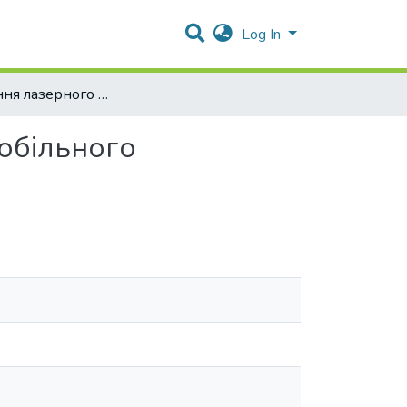
Log In
Застосування лазерного зміцнення деталей автомобільного транспорту в АПК
обільного