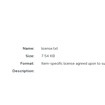
Name:
license.txt
Size:
7.54 KB
Format:
Item-specific license agreed upon to s
Description: