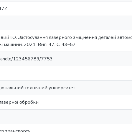
47Z
овий І.О. Застосування лазерного зміцнення деталей автом
і машини. 2021. Вип. 47. С. 49–57.
ua/handle/123456789/7753
іональний технічний університет
лазерної обробки
го транспорту