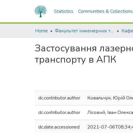
Statistics
Communities & Collections
Home
Факультет інженерних технологій та професійної освіти
Кафе
Застосування лазерн
транспорту в АПК
dc.contributor.author
Ковальчук, Юрій Ол
dc.contributor.author
Лісовий, Іван Олек
dc.date.accessioned
2021-07-06T08:34: