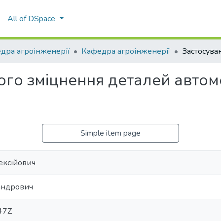
All of DSpace
дра агроінженерії
Кафедра агроінженерії
ого зміцнення деталей автом
Simple item page
ексійович
сандрович
47Z