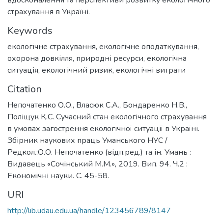
страхування в Україні.
Keywords
екологічне страхування
,
екологічне оподаткування
,
охорона довкілля
,
природні ресурси
,
екологічна
ситуація
,
екологічний ризик
,
екологічні витрати
Citation
Непочатенко О.О., Власюк С.А., Бондаренко Н.В.,
Поліщук К.С. Сучасний стан екологічного страхування
в умовах загострення екологічної ситуації в Україні.
Збірник наукових праць Уманського НУС /
Редкол.:О.О. Непочатенко (відп.ред.) та ін. Умань :
Видавець «Сочінський М.М.», 2019. Вип. 94. Ч.2 :
Економічні науки. С. 45-58.
URI
http://lib.udau.edu.ua/handle/123456789/8147