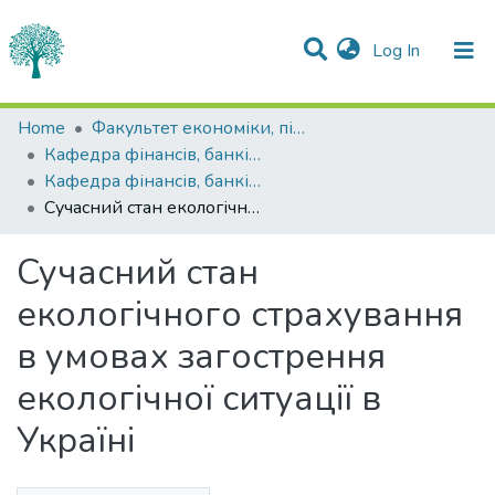
(current)
Log In
Statistics
Home
Факультет економіки, підприємництва та інформаційних технологій
Кафедра фінансів, банківської справи та страхування
Communities & Collections
Кафедра фінансів, банківської справи та страхування
Сучасний стан екологічного страхування в умовах загострення екологічної ситуації в Україні
All of DSpace
Сучасний стан
екологічного страхування
в умовах загострення
екологічної ситуації в
Україні