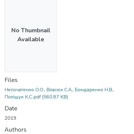
No Thumbnail
Available
Files
Непочатенко О.О., Власюк С.А., Бондаренко Н.В.,
Поліщук К.С..pdf
(560.87 KB)
Date
2019
Authors