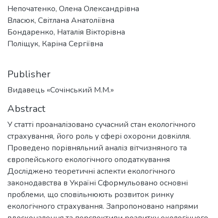
Непочатенко, Олена Олександрівна
Власюк, Світлана Анатоліївна
Бондаренко, Наталія Вікторівна
Поліщук, Каріна Сергіївна
Publisher
Видавець «Сочінський М.М.»
Abstract
У статті проаналізовано сучасний стан екологічного
страхування, його роль у сфері охорони довкілля.
Проведено порівняльний аналіз вітчизняного та
європейського екологічного оподаткування
Досліджено теоретичні аспекти екологічного
законодавства в Україні Сформульовано основні
проблеми, що сповільнюють розвиток ринку
екологічного страхування. Запропоновано напрями
вдосконалення та перспективи розвитку екологічного