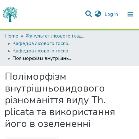
(current)
Log In
Statistics
Home
Факультет лісового і садово-паркового господарства
Кафедра лісового господарства
Communities & Collections
Кафедра лісового господарства
Поліморфізм внутрішньовидового різноманіття виду Th. plicаta та використання його в озелененні
All of DSpace
Поліморфізм
внутрішньовидового
різноманіття виду Th.
plicаta та використання
його в озелененні