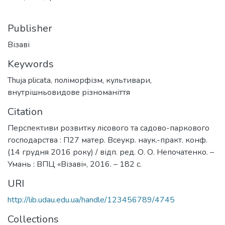
Publisher
Візаві
Keywords
Thuja plicata
,
поліморфізм
,
культивари
,
внутрішньовидове різноманіття
Citation
Перспективи розвитку лісового та садово-паркового
господарства : П27 матер. Всеукр. наук.-практ. конф.
(14 грудня 2016 року) / відп. ред. О. О. Непочатенко. –
Умань : ВПЦ «Візаві», 2016. – 182 с.
URI
http://lib.udau.edu.ua/handle/123456789/4745
Collections