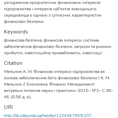
узгодження пріоритетних фінансових інтересів
підприємства і інтересів суб'єктів зовнішнього
середовища є однією з сутнісних характеристик
фінансової безпеки.
Keywords
фінансова безпека
,
фінансові інтереси
,
система
забезпечення фінансової безпеки
,
загрози та ризики
,
прибуток
,
інвестиційна привабливість
,
інвестиції
Citation
Мельник К. М. Фінансові інтереси підприємства як
основа забезпечення його фінансової безпеки / К. М.
Мельник // Економіка. Фінанси. Менеджмент:
актуальні питання науки і практики.–2015.– №2– С.38–
46. (0,56 д. а.).
URI
http://lib.udau.edu.ua/handle/123456789/6207