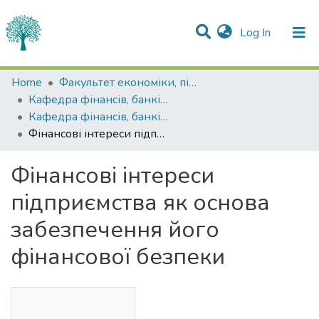
(current)
Log In
Statistics
Home
Факультет економіки, підприємництва та інформаційних технологій
Кафедра фінансів, банківської справи та страхування
Communities & Collections
Кафедра фінансів, банківської справи та страхування
Фінансові інтереси підприємства як основа забезпечення його фінансової безпеки
All of DSpace
Фінансові інтереси
підприємства як основа
забезпечення його
фінансової безпеки