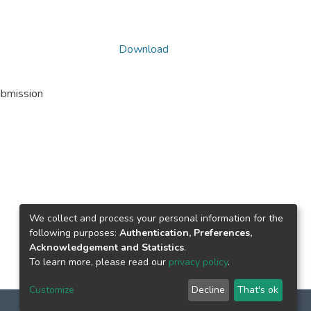
Download
ubmission
We collect and process your personal information for the
following purposes:
Authentication, Preferences,
Acknowledgement and Statistics
.
To learn more, please read our
privacy policy
.
Customize
Decline
That's ok