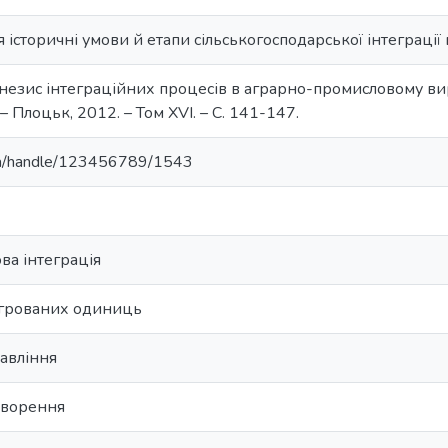
я історичні умови й етапи сільськогосподарської інтеграції в
незис інтеграційних процесів в аграрно-промисловому вир
 – Плоцьк, 2012. – Том XVI. – С. 141-147.
u.ua/handle/123456789/1543
ва інтеграція
егрованих одиниць
авління
творення