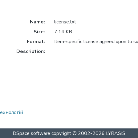
Name:
license.txt
Size:
7.14 KB
Format:
Item-specific license agreed upon to s
Description:
ехнологій
DSpace software
copyright © 2002-2026
LYRASIS