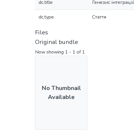
dc.title
Генезис інтеграц
dc.type
Стаття
Files
Original bundle
Now showing
1 - 1 of 1
No Thumbnail
Available