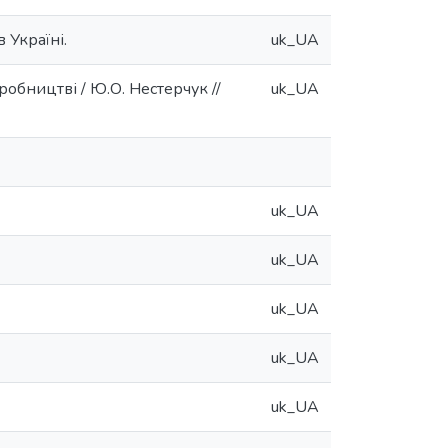
 Україні.
uk_UA
обництві / Ю.О. Нестерчук //
uk_UA
uk_UA
uk_UA
uk_UA
uk_UA
uk_UA