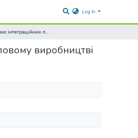
Log In
Генезис інтеграційних процесів в аграрно-промисловому виробництві
словому виробництві