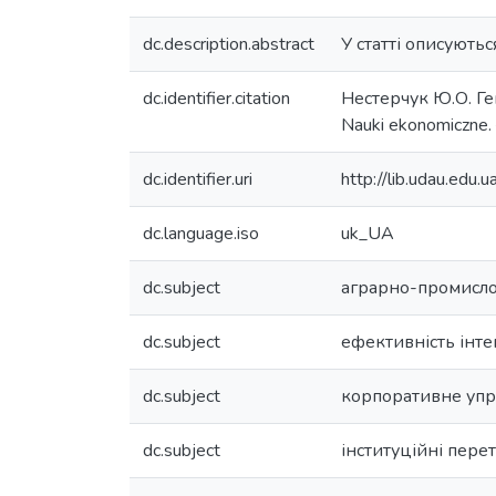
dc.description.abstract
У статті описуютьс
dc.identifier.citation
Нестерчук Ю.О. Ге
Nauki ekonomiczne.
dc.identifier.uri
http://lib.udau.ed
dc.language.iso
uk_UA
dc.subject
аграрно-промисло
dc.subject
ефективність інт
dc.subject
корпоративне упр
dc.subject
інституційні пере