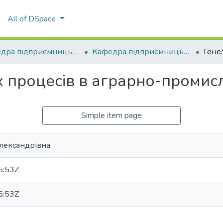
All of DSpace
Кафедра підприємницьких та соціальних технологій
Кафедра підприємницьких та соціальних технологій
их процесів в аграрно-проми
Simple item page
Олександрівна
5:53Z
5:53Z