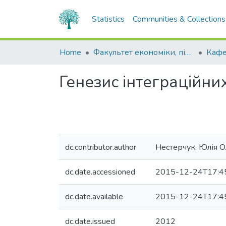
Statistics
Communities & Collections
Home
Факультет економіки, підприємництва та інформаційних технологій
Генезис інтеграційн
dc.contributor.author
Нестерчук, Юлія 
dc.date.accessioned
2015-12-24T17:4
dc.date.available
2015-12-24T17:4
dc.date.issued
2012