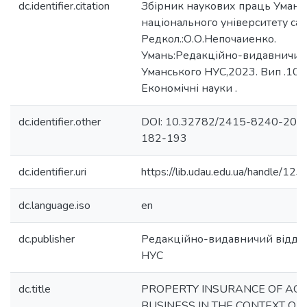
dc.identifier.citation
Збірник наукових праць Уманс
національного університету сад
Редкол.:О.О.Непочаиенко.
Умань:Редакційно-видавничий 
Уманського НУС,2023. Вип .102 
Економічні науки .
dc.identifier.other
DOI: 10.32782/2415-8240-202
182-193
dc.identifier.uri
https://lib.udau.edu.ua/handle/
dc.language.iso
en
dc.publisher
Редакційно-видавничий відділ
НУС
dc.title
PROPERTY INSURANCE OF AG
BUSINESS IN THE CONTEXT OF 