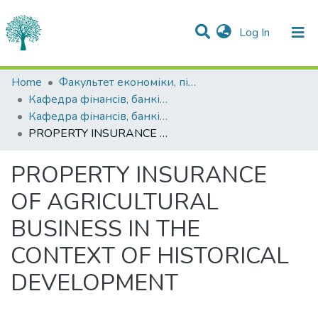
(current)
Log In
Statistics
Home
Факультет економіки, підприємництва та інформаційних технологій
Кафедра фінансів, банківської справи та страхування
Communities & Collections
Кафедра фінансів, банківської справи та страхування
PROPERTY INSURANCE OF AGRICULTURAL BUSINESS IN THE CONTEXT OF HISTORICAL DEVELOPMENT
All of DSpace
PROPERTY INSURANCE
OF AGRICULTURAL
BUSINESS IN THE
CONTEXT OF HISTORICAL
DEVELOPMENT