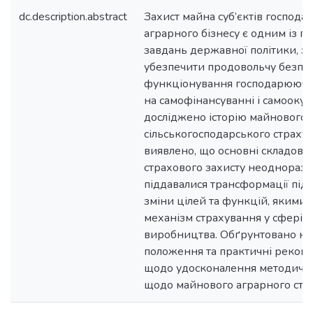
dc.description.abstract
Захист майна суб’єктів господ
аграрного бізнесу є одним із п
завдань державної політики, з
убезпечити продовольчу безпек
функціонування господарюючих
на самофінансуванні і самоокупно
досліджено історію майнового
сільськогосподарського страхув
виявлено, що основні складові 
страхового захисту неоднораз
піддавалися трансформації під
зміни цілей та функцій, якими 
механізм страхування у сфері 
виробництва. Обґрунтовано на
положення та практичні реком
щодо удосконалення методични
щодо майнового аграрного стр