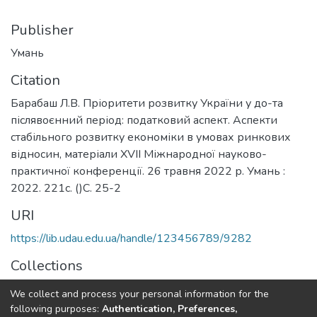
Publisher
Умань
Citation
Барабаш Л.В. Пріоритети розвитку України у до-та
післявоєнний період: податковий аспект. Аспекти
стабільного розвитку економіки в умовах ринкових
відносин, матеріали ХVІІ Міжнародної науково-
практичної конференції. 26 травня 2022 р. Умань :
2022. 221с. ()С. 25-2
URI
https://lib.udau.edu.ua/handle/123456789/9282
Collections
Кафедра фінансів, банківської справи та страхування
We collect and process your personal information for the
following purposes:
Authentication, Preferences,