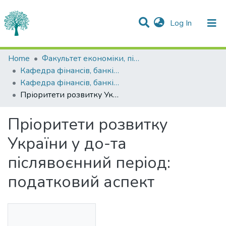
(current)
Log In
Statistics
Home
Факультет економіки, підприємництва та інформаційних технологій
Кафедра фінансів, банківської справи та страхування
Communities & Collections
Кафедра фінансів, банківської справи та страхування
Пріоритети розвитку України у до-та післявоєнний період: податковий аспект
All of DSpace
Пріоритети розвитку
України у до-та
післявоєнний період:
податковий аспект