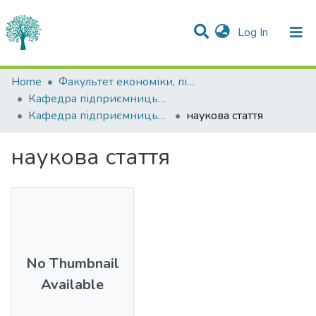
(current)
Log In
Statistics
Home
Факультет економіки, підприємництва та інформаційних технологій
Кафедра підприємницьких та соціальних технологій
Communities & Collections
Кафедра підприємницьких та соціальних технологій
наукова стаття
All of DSpace
наукова стаття
No Thumbnail
Available