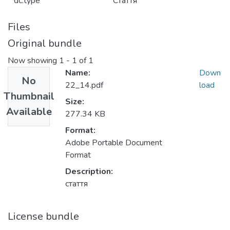
dc.type
Стаття
Files
Original bundle
Now showing
1 - 1 of 1
Name:
Down
No
22_14.pdf
load
Thumbnail
Size:
Available
277.34 KB
Format:
Adobe Portable Document
Format
Description:
стаття
License bundle