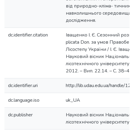
від природно-кліма- тичних 
навколишнього середовища в
дослідження.
dc.identifier.citation
Іващенко І. Є. Сезонний розви
plicаta Don. за умов Правобе
Лісостепу України / І. Є. Іващен
Науковий вісник Національн
лісотехнічного університету У
2012. – Вип. 22.14. – С. 38–42.
dc.identifier.uri
http://lib.udau.edu.ua/handle/
dc.language.iso
uk_UA
dc.publisher
Науковий вісник Національн
лісотехнічного університету 