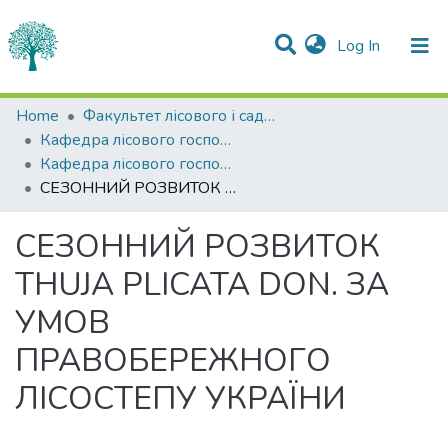
(current)
Log In
Statistics
Home
Факультет лісового і садово-паркового господарства
Кафедра лісового господарства
Communities & Collections
Кафедра лісового господарства
СЕЗОННИЙ РОЗВИТОК THUJA PLICATA DON. ЗА УМОВ ПРАВОБЕРЕЖНОГО ЛІСОСТЕПУ УКРАЇНИ
All of DSpace
СЕЗОННИЙ РОЗВИТОК
THUJA PLICATA DON. ЗА
УМОВ
ПРАВОБЕРЕЖНОГО
ЛІСОСТЕПУ УКРАЇНИ