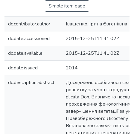
Simple item page
dc.contributor.author
Іващенко, Ірина Євгеніївна
dc.date.accessioned
2015-12-25T11:41:02Z
dc.date.available
2015-12-25T11:41:02Z
dc.date.issued
2014
dc.description.abstract
Досліджено особливості сезо
розвитку за умов інтродукції 
plicata Don. Визначено послід
проходження фенологічних фа
завер- шення вегетації за ум
Правобережного Лісостепу Ук
Встановлено залеж- ність рост
вегетативних і генеративних