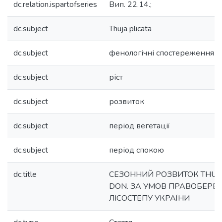
dc.relation.ispartofseries
Вип. 22.14.;
dc.subject
Thuja plicata
dc.subject
фенологічні спостереження
dc.subject
ріст
dc.subject
розвиток
dc.subject
період вегетації
dc.subject
період спокою
dc.title
СЕЗОННИЙ РОЗВИТОК THUJA
DON. ЗА УМОВ ПРАВОБЕРЕ
ЛІСОСТЕПУ УКРАЇНИ