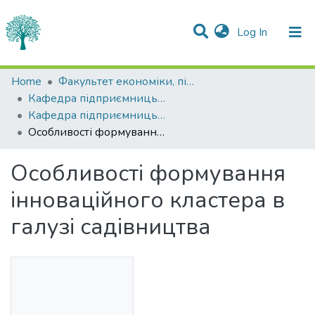
(current)
Log In
Statistics
Home
Факультет економіки, підприємництва та інформаційних технологій
Кафедра підприємницьких та соціальних технологій
Communities & Collections
Кафедра підприємницьких та соціальних технологій
Особливості формування інноваційного кластера в галузі садівництва
All of DSpace
Особливості формування
інноваційного кластера в
галузі садівництва