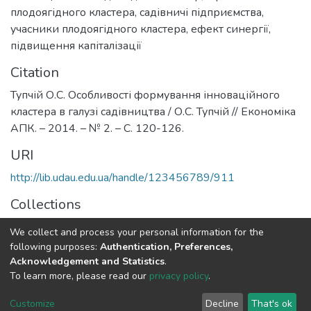
плодоягідного кластера
,
садівничі підприємства
,
учасники плодоягідного кластера
,
ефект синергії
,
підвищення капіталізації
Citation
Тупчій О.С. Особливості формування інноваційного
кластера в галузі садівництва / О.С. Тупчій // Економіка
АПК. – 2014. – № 2. – С. 120-126.
URI
http://lib.udau.edu.ua/handle/123456789/911
Collections
Кафедра підприємницьких та соціальних технологій
We collect and process your personal information for the
following purposes:
Authentication, Preferences,
Full item page
Acknowledgement and Statistics
.
To learn more, please read our
privacy policy
.
DSpace software
copyright © 2002-2026
LYRASIS
Customize
Decline
That's ok