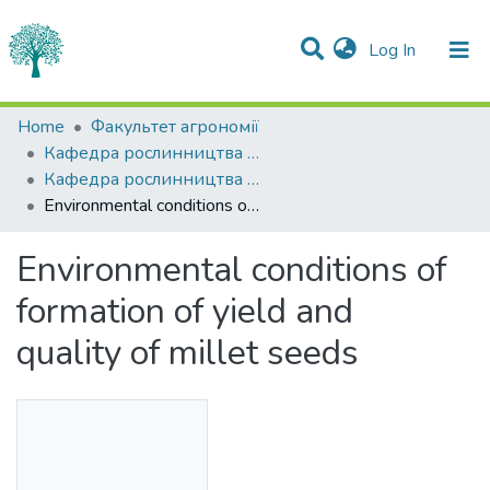
(current)
Log In
Statistics
Home
Факультет агрономії
Кафедра рослинництва імені О.І.Зінченка
Communities & Collections
Кафедра рослинництва імені О.І.Зінченка
Environmental conditions of formation of yield and quality of millet seeds
All of DSpace
Environmental conditions of
formation of yield and
quality of millet seeds