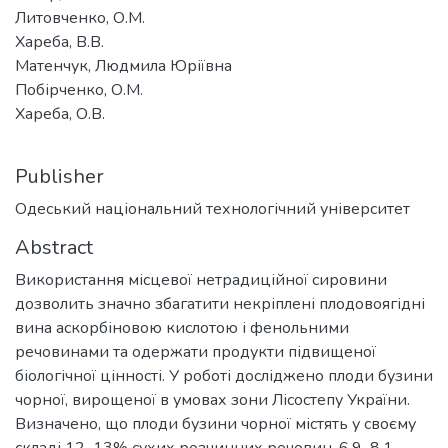
Литовченко, О.М.
Хареба, В.В.
Матенчук, Людмила Юріївна
Побірченко, О.М.
Хареба, О.В.
Publisher
Одеський національний технологічний університет
Abstract
Використання місцевої нетрадиційної сировини
дозволить значно збагатити некріплені плодовоягідні
вина аскорбіновою кислотою і фенольними
речовинами та одержати продукти підвищеної
біологічної цінності. У роботі досліджено плоди бузини
чорної, вирощеної в умовах зони Лісостепу України.
Визначено, що плоди бузини чорної містять у своєму
складі 12–13% сухих розчинних речовин, 6,9–8,1 –