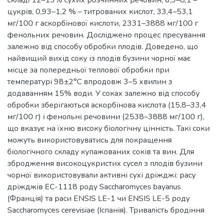
цукрів, 0,93–1,2 % – титрованих кислот, 33,4–53,1
мг/100 г аскорбінової кислоти, 2331–3888 мг/100 г
фенольних речовин. Досліджено процес пресування
залежно від способу обробки плодів. Доведено, що
найвищий вихід соку із плодів бузини чорної має
місце за попередньої теплової обробки при
температурі 98±2°С впродовж 3–5 хвилин з
додаванням 15% води. У соках залежно від способу
обробки зберігаються аскорбінова кислота (15,8–33,4
мг/100 г) і фенольні речовини (2538–3888 мг/100 г),
що вказує на їхню високу біологічну цінність. Такі соки
можуть використовуватись для покращення
біологічного складу купажованих соків та вин. Для
збродження високоцукристих сусел з плодів бузини
чорної використовували активні сухі дріжджі: расу
дріжджів EC-1118 роду Saccharomyces bayanus
(Франція) та раси ENSIS LE-1 чи ENSIS LE-5 роду
Saccharomyces cerevisiae (Іспанія). Тривалість бродіння