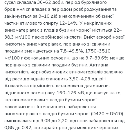
сусел складала 36–62 доби, період бурхливого
бродіння співпадає з періодом розброджування та
закінчується за 9–10 діб з накопиченням об’ємної
частки етилового спирту 12–14%. У некріплених
виноматеріалах з плодів бузини чорної міститься 22–
38,3 мг/100 г аскорбінової кислоти. Вміст аскорбінової
кислоти у виноматеріалах, порівняно зі свіжими
плодами зменшується на 7,8–49,5%, 1750–3510
мг/100 г фенольних речовин, що на 9,7–39,6% менше
порівняно з свіжими плодами бузини. Активна
кислотність чорнобузинових виноматеріалів залежно
від раси дріжджів становить 3,90–4,09 од. рН.
Аналогічна відмінність встановлена для окисно-
відновного потенціалу, 160–176 мВ, що вказує на те,
що виноматеріали з плодів бузини чорної
малоокиснені. Інтенсивність забарвлення
виноматеріалів з плодів бузини чорної (D420 + D520)
змінювалася від 3,08 до 3,20, відтінок забарвлення від
0,88 до 0,92, що характерно для молодих червоних