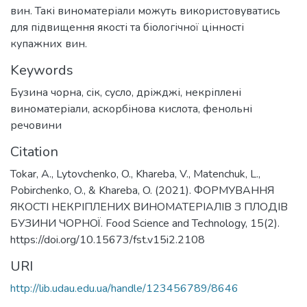
вин. Такі виноматеріали можуть використовуватись
для підвищення якості та біологічної цінності
купажних вин.
Keywords
Бузина чорна, сік, сусло, дріжджі, некріплені
виноматеріали, аскорбінова кислота, фенольні
речовини
Citation
Tokar, A., Lytovchenko, O., Khareba, V., Matenchuk, L.,
Pobirchenko, O., & Khareba, O. (2021). ФОРМУВАННЯ
ЯКОСТІ НЕКРІПЛЕНИХ ВИНОМАТЕРІАЛІВ З ПЛОДІВ
БУЗИНИ ЧОРНОЇ. Food Science and Technology, 15(2).
https://doi.org/10.15673/fst.v15i2.2108
URI
http://lib.udau.edu.ua/handle/123456789/8646