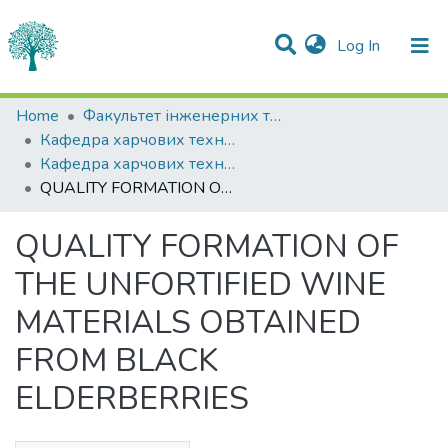
(current)
Log In
Statistics
Home
Факультет інженерних технологій та професійної освіти
Кафедра харчових технологій
Communities & Collections
Кафедра харчових технологій
QUALITY FORMATION OF THE UNFORTIFIED WINE MATERIALS OBTAINED FROM BLACK ELDERBERRIES
All of DSpace
QUALITY FORMATION OF
THE UNFORTIFIED WINE
MATERIALS OBTAINED
FROM BLACK
ELDERBERRIES