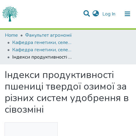
(current)
Log In
Statistics
Home
Факультет агрономії
Кафедра генетики, селекції рослин та біотехнології імені І.П.Чучмія
Communities & Collections
Кафедра генетики, селекції рослин та біотехнології імені І.П.Чучмія
Індекси продуктивності пшениці твердої озимої за різних систем удобрення в сівозміні
All of DSpace
Індекси продуктивності
пшениці твердої озимої за
різних систем удобрення в
сівозміні