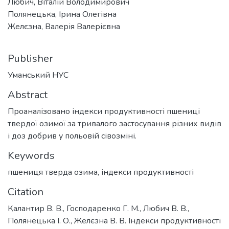
Любич, Віталій Володимирович
Полянецька, Ірина Олегівна
Желєзна, Валерія Валерієвна
Publisher
Уманський НУС
Abstract
Проаналізовано індекси продуктивності пшениці
твердої озимої за тривалого застосування різних видів
і доз добрив у польовій сівозміні.
Keywords
пшениця тверда озима
,
індекси продуктивності
Citation
Калантир В. В., Господаренко Г. М., Любич В. В.,
Полянецька І. О., Желєзна В. В. Індекси продуктивності