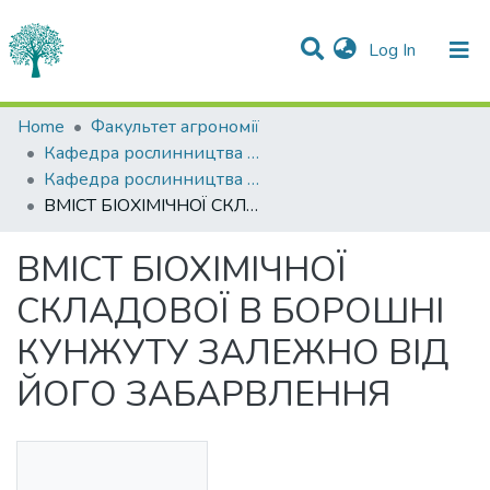
(current)
Log In
Statistics
Home
Факультет агрономії
Кафедра рослинництва імені О.І.Зінченка
Communities & Collections
Кафедра рослинництва імені О.І.Зінченка
ВМІСТ БІОХІМІЧНОЇ СКЛАДОВОЇ В БОРОШНІ КУНЖУТУ ЗАЛЕЖНО ВІД ЙОГО ЗАБАРВЛЕННЯ
All of DSpace
ВМІСТ БІОХІМІЧНОЇ
СКЛАДОВОЇ В БОРОШНІ
КУНЖУТУ ЗАЛЕЖНО ВІД
ЙОГО ЗАБАРВЛЕННЯ