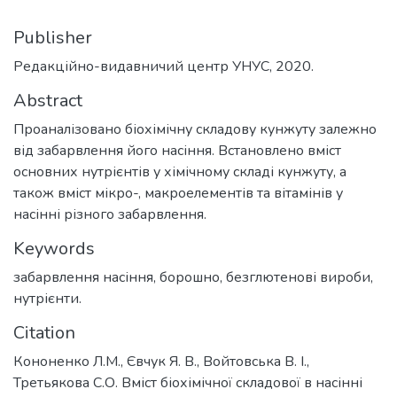
Publisher
Редакційно-видавничий центр УНУС, 2020.
Abstract
Проаналізовано біохімічну складову кунжуту залежно
від забарвлення його насіння. Встановлено вміст
основних нутрієнтів у хімічному складі кунжуту, а
також вміст мікро-, макроелементів та вітамінів у
насінні різного забарвлення.
Keywords
забарвлення насіння, борошно, безглютенові вироби,
нутрієнти.
Citation
Кононенко Л.М., Євчук Я. В., Войтовська В. І.,
Третьякова С.О. Вміст біохімічної складової в насінні