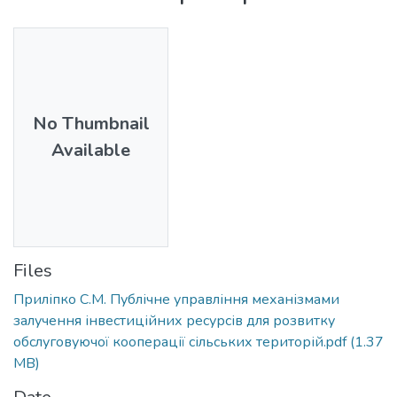
No Thumbnail
Available
Files
Приліпко С.М. Публічне управління механізмами
залучення інвестиційних ресурсів для розвитку
обслуговуючої кооперації сільських територій.pdf
(1.37
MB)