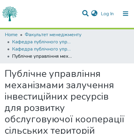
(current)
Log In
Statistics
Home
Факультет менеджменту
Кафедра публічного управління та адміністрування
Communities & Collections
Кафедра публічного управління та адміністрування
Публічне управління механізмами залучення інвестиційних ресурсів для розвитку обслуговуючої кооперації сільських територій
All of DSpace
Публічне управління
механізмами залучення
інвестиційних ресурсів
для розвитку
обслуговуючої кооперації
сільських територій