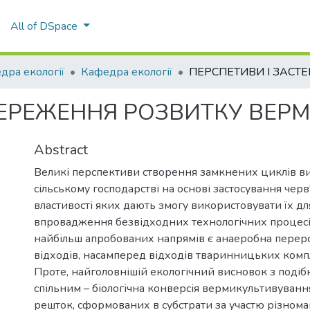
All of DSpace
дра екології
Кафедра екології
ТЕРЕЖЕННЯ РОЗВИТКУ ВЕРМ
Abstract
Великі перспективи створення замкнених циклів в
сільському господарстві на основі застосування черв'
властивості яких дають змогу використовувати їх дл
впровадження безвідходних технологічних процесі
найбільш апробованих напрямів є анаеробна перер
відходів, насамперед відходів тваринницьких компл
Проте, найголовнішій екологічний висновок з подіб
спільним – біологічна конверсія вермикультивуван
решток, сформованих в субстрати за участю різнома