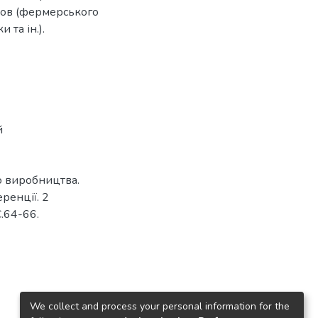
мов (фермерського
 та ін.).
й
о виробництва.
ренції. 2
С.64-66.
We collect and process your personal information for the