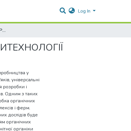
Log In
ПЕРСПЕТИВИ І ЗАСТЕРЕЖЕННЯ РОЗВИТКУ ВЕРМИТЕХНОЛОГIЇ
ИТЕХНОЛОГIЇ
иробництва у
яків, універсальні
я розробки і
в. Одним з таких
обка органічних
ексів і ферм.
них дослідів буде
ням органічних
нітної органіки