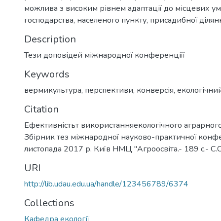
можлива з високим рівнем адаптації до місцевих у
господарства, населеного пункту, присадибної ділянки
Description
Тези доповідей міжнародної конференціїї
Keywords
вермикультура
,
перспективи
,
конверсія
,
екологічни
Citation
Ефективністьт використанняекологічного аграрног
Збірник тез міжнародної науково-практичної конфе
листопада 2017 р. Київ НМЦ "Агроосвіта.- 189 с.- С.
URI
http://lib.udau.edu.ua/handle/123456789/6374
Collections
Кафедра екології