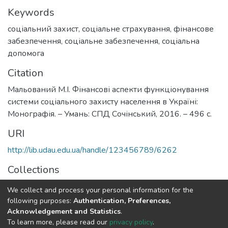
Keywords
соціальний захист
,
соціальне страхування
,
фінансове
забезпечення
,
соціальне забезпечення
,
соціальна
допомога
Citation
Мальований М.І. Фінансові аспекти функціонування
системи соціального захисту населення в Україні:
Монографія. – Умань: СПД Сочінський, 2016. – 496 с.
URI
http://lib.udau.edu.ua/handle/123456789/6262
Collections
Кафедра фінансів, банківської справи та страхування
We collect and process your personal information for the
following purposes:
Authentication, Preferences,
Full item page
Acknowledgement and Statistics
.
To learn more, please read our
privacy policy
.