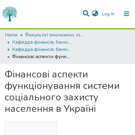
(current)
Log In
Statistics
Home
Факультет економіки, підприємництва та інформаційних технологій
Кафедра фінансів, банківської справи та страхування
Communities & Collections
Кафедра фінансів, банківської справи та страхування
Фінансові аспекти функціонування системи соціального захисту населення в Україні
All of DSpace
Фінансові аспекти
функціонування системи
соціального захисту
населення в Україні