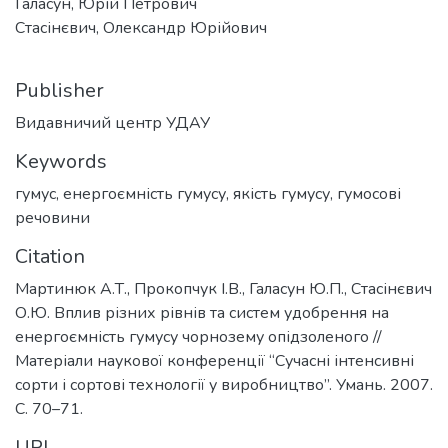
Галасун, Юрій Петрович
Стасінєвич, Олександр Юрійович
Publisher
Видавничий центр УДАУ
Keywords
гумус
,
енергоємність гумусу
,
якість гумусу
,
гумосові
речовини
Citation
Мартинюк А.Т., Прокопчук І.В., Галасун Ю.П., Стасінєвич
О.Ю. Вплив різних рівнів та систем удобрення на
енергоємність гумусу чорнозему опідзоленого //
Матеріали наукової конференції “Сучасні інтенсивні
сорти і сортові технології у виробництво”. Умань. 2007.
С. 70–71.
URI