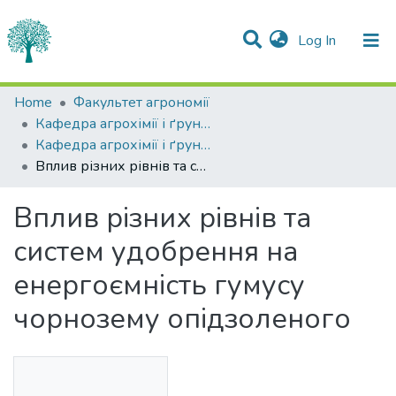
(current)
Log In
Statistics
Home
Факультет агрономії
Кафедра агрохімії і ґрунтознавства
Communities & Collections
Кафедра агрохімії і ґрунтознавства
Вплив різних рівнів та систем удобрення на енергоємність гумусу чорнозему опідзоленого
All of DSpace
Вплив різних рівнів та
систем удобрення на
енергоємність гумусу
чорнозему опідзоленого