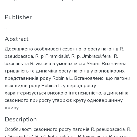
Publisher
...
Abstract
Досліджено особливості сезонного росту пагонів R.
pseudoacacia, R. р.‘Piramidalis', R. р.‘Umbraculifera', R.
luxurians та R. viscosa в умовах міста Умані. Визначена
тривалість та динаміка росту пагонів у різновікових
представників роду Robinia L. Встановлено, що пагони
всіх видів роду Robinia L. у період росту
характеризується високою інтенсивністю, а динаміка
сезонного приросту утворює круту одновершинну
криву.
Description
Особливості сезонного росту пагонів R. pseudoacacia, R.
р.‘Piramidalis', R. р.‘Umbraculifera', R. luxurians та R. viscosa