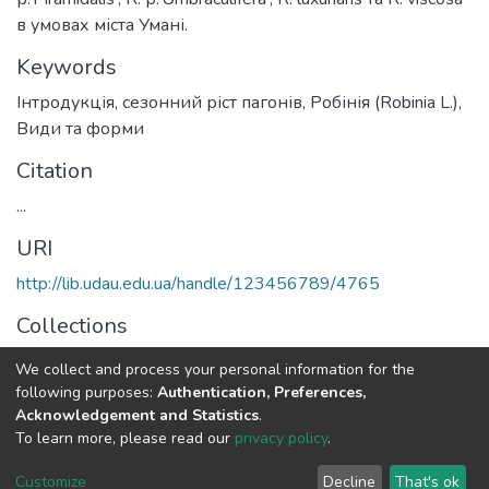
в умовах міста Умані.
Keywords
Інтродукція
,
сезонний ріст пагонів
,
Робінія (Robinia L.)
,
Види та форми
Citation
...
URI
http://lib.udau.edu.ua/handle/123456789/4765
Collections
Кафедра лісового господарства
We collect and process your personal information for the
following purposes:
Authentication, Preferences,
Full item page
Acknowledgement and Statistics
.
To learn more, please read our
privacy policy
.
DSpace software
copyright © 2002-2026
LYRASIS
Customize
Decline
That's ok