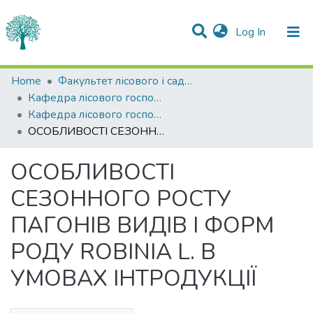
(current)
Log In
Statistics
Home
Факультет лісового і садово-паркового господарства
Кафедра лісового господарства
Communities & Collections
Кафедра лісового господарства
ОСОБЛИВОСТІ СЕЗОННОГО РОСТУ ПАГОНІВ ВИДІВ І ФОРМ РОДУ ROBINIA L. В УМОВАХ ІНТРОДУКЦІЇ
All of DSpace
ОСОБЛИВОСТІ
СЕЗОННОГО РОСТУ
ПАГОНІВ ВИДІВ І ФОРМ
РОДУ ROBINIA L. В
УМОВАХ ІНТРОДУКЦІЇ