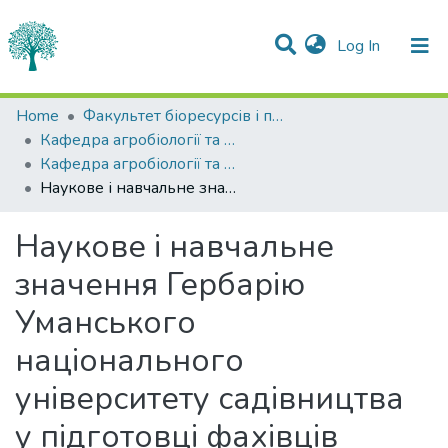
(current)
Log In
Statistics
Home
Факультет біоресурсів і природокористування
Кафедра агробіології та біохімії
Communities & Collections
Кафедра агробіології та біохімії
Наукове і навчальне значення Гербарію Уманського національного університету садівництва у підготовці фахівців лісового господарства
All of DSpace
Наукове і навчальне
значення Гербарію
Уманського
національного
університету садівництва
у підготовці фахівців