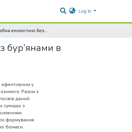
Log In
Розробка екологічно безпечних заходів боротьби з бур’янами в посівах тритикале озимого
з бур’янами в
 є ефективним у
 озимого. Разом з
посівів даний
х сумішах з
ідсиленням
нок формування
ої біомаси.