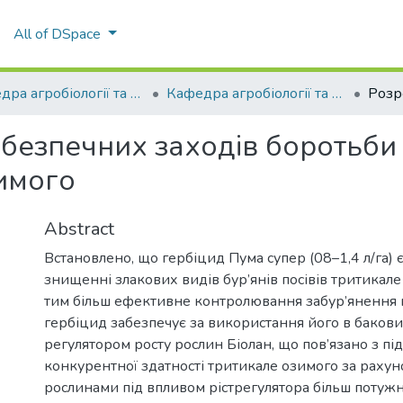
All of DSpace
Кафедра агробіології та біохімії
Кафедра агробіології та біохімії
безпечних заходів боротьби 
зимого
Abstract
Встановлено, що гербіцид Пума супер (08–1,4 л/га)
знищенні злакових видів бур’янів посівів тритикале
тим більш ефективне контролювання забур’янення 
гербіцид забезпечує за використання його в бакови
регулятором росту рослин Біолан, що пов’язано з п
конкурентної здатності тритикале озимого за раху
рослинами під впливом рістрегулятора більш потужн