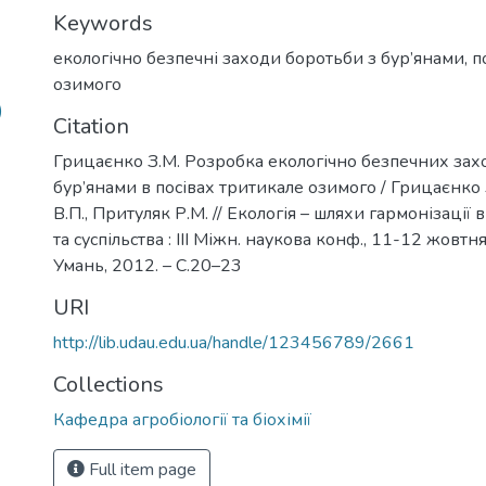
Keywords
екологічно безпечні заходи боротьби з бур’янами
,
п
озимого
)
Citation
Грицаєнко З.М. Розробка екологічно безпечних зах
бур’янами в посівах тритикале озимого / Грицаєнко 
В.П., Притуляк Р.М. // Екологія – шляхи гармонізаці
та суспільства : ІІІ Міжн. наукова конф., 11-12 жовтня 
Умань, 2012. – С.20–23
URI
http://lib.udau.edu.ua/handle/123456789/2661
Collections
Кафедра агробіології та біохімії
Full item page