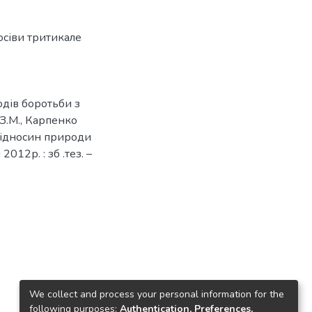
осіви тритикале
одів боротьби з
З.М., Карпенко
ї відносин природи
2012р. : зб .тез. –
We collect and process your personal information for the
following purposes:
Authentication, Preferences,