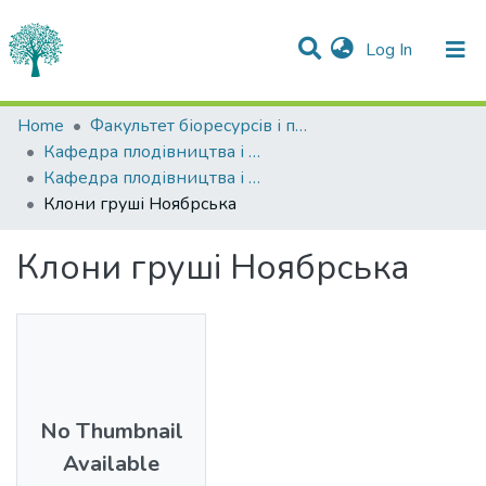
(current)
Log In
Statistics
Home
Факультет біоресурсів і природокористування
Кафедра плодівництва і виноградарства
Communities & Collections
Кафедра плодівництва і виноградарства
Клони груші Ноябрська
All of DSpace
Клони груші Ноябрська
No Thumbnail
Available