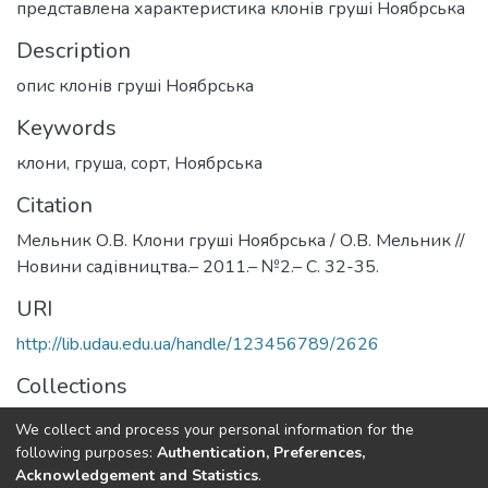
представлена характеристика клонів груші Ноябрська
Description
опис клонів груші Ноябрська
Keywords
клони
,
груша
,
сорт
,
Ноябрська
Citation
Мельник О.В. Клони груші Ноябрська / О.В. Мельник //
Новини садівництва.– 2011.– №2.– С. 32-35.
URI
http://lib.udau.edu.ua/handle/123456789/2626
Collections
Кафедра плодівництва і виноградарства
We collect and process your personal information for the
following purposes:
Authentication, Preferences,
Full item page
Acknowledgement and Statistics
.