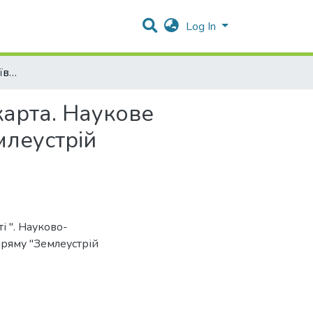
Log In
"Фізична карта Миколаївської області ". Векторна карта. Наукове забезпечення викладання дисциплін напряму "Землеустрій картографія та кадастр".
карта. Наукове
млеустрій
і ". Науково-
ряму "Землеустрій