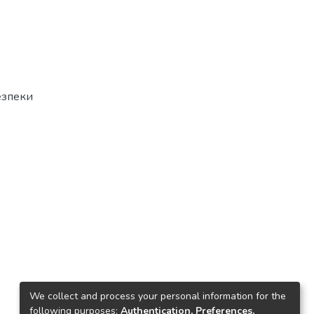
езпеки
We collect and process your personal information for the
following purposes:
Authentication, Preferences,