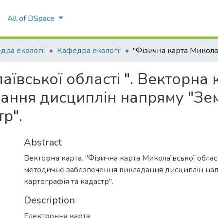
All of DSpace
дра екології
Кафедра екології
аївської області ". Векторна 
ання дисциплін напряму "Зе
р".
Abstract
Векторна карта. "Фізична карта Миколаївської област
методичне забезпечення викладання дисциплін нап
картографія та кадастр".
Description
Електронна карта