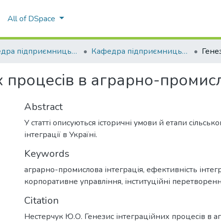
All of DSpace
Кафедра підприємницьких та соціальних технологій
Кафедра підприємницьких та соціальних технологій
их процесів в аграрно-проми
Abstract
У статті описуються історичні умови й етапи сільськ
інтеграції в Україні.
Keywords
аграрно-промислова інтеграція
,
ефективність інте
корпоративне управління
,
інституційні перетворен
Citation
Нестерчук Ю.О. Генезис інтеграційних процесів в а