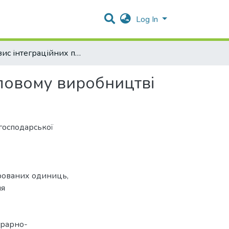
Log In
Генезис інтеграційних процесів в аграрно-промисловому виробництві
словому виробництві
огосподарської
грованих одиниць
,
ня
грарно-