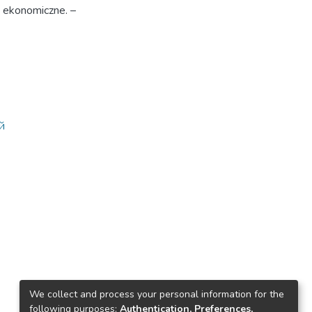
ekonomiczne. –
й
We collect and process your personal information for the
following purposes:
Authentication, Preferences,