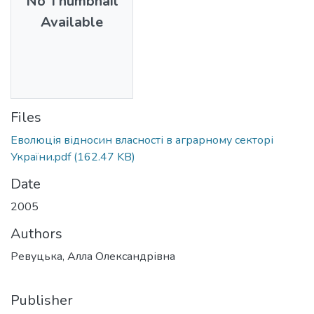
No Thumbnail
Available
Files
Еволюція відносин власності в аграрному секторі
України.pdf
(162.47 KB)
Date
2005
Authors
Ревуцька, Алла Олександрівна
Publisher