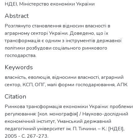
НДЕІ, Міністерство економіки України
Abstract
Розглянуто становлення відносин власності в
аграрному секторі України. Доведено, що їх
трансформація є одним з інструментів державної
політики розбудови соціального ринкового
господарства.
Keywords
власність
,
еволюція
,
відносини власності
,
аграрний
сектор
,
КСП
,
ОПГ
,
малі форми господарювання
,
АПК
Citation
Ринкова трансформація економіки України: проблеми
регулювання: [кол. монографія] / Науково-дослідний
економічний інститут, Уманський державний
педагогічний університет ім. П. Тичини. – К.: [НДЕІ],
2005 - С. 267-273.