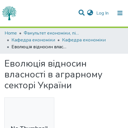
(current)
Log In
Statistics
Home
Факультет економіки, підприємництва та інформаційних технологій
Кафедра економіки
Кафедра економіки
Communities & Collections
Еволюція відносин власності в аграрному секторі України
All of DSpace
Еволюція відносин
власності в аграрному
секторі України