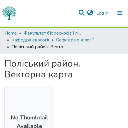
(current)
Log In
Statistics
Home
Факультет біоресурсів і природокористування
Кафедра екології
Кафедра екології
Communities & Collections
Поліський район. Векторна карта
All of DSpace
Поліський район.
Векторна карта
No Thumbnail
Available