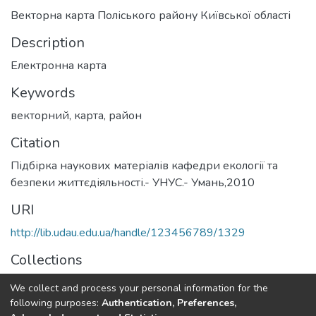
Векторна карта Поліського району Київської області
Description
Електронна карта
Keywords
векторний
,
карта
,
район
Citation
Підбірка наукових матеріалів кафедри екології та
безпеки життєдіяльності.- УНУС.- Умань,2010
URI
http://lib.udau.edu.ua/handle/123456789/1329
Collections
Кафедра екології
We collect and process your personal information for the
following purposes:
Authentication, Preferences,
Full item page