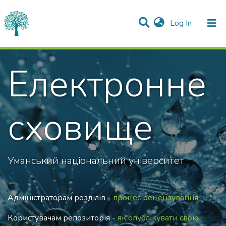
(current)
Log In
Communities & Collections
Електронне
All of DSpace
Statistics
сховище
Уманський національний університет
Адміністраторам розділів -
процес рецензування
Користувачам репозиторія -
як опублікувати свою